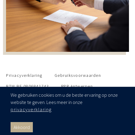
Privacyverklaring
Gebruiksvoorwaarden
BTW BE 0806841743
RPR Antwerpen
We gebruiken cookies om u de beste ervaring op onze
Verzekeringen van het Notariaat cv
website te geven. Lees meer in onze
privacyverklaring
Akkoord