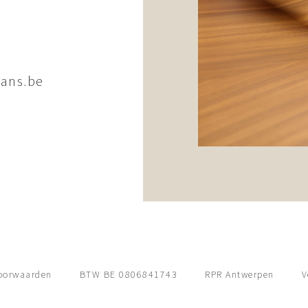
ans.be
oorwaarden
BTW BE 0806841743
RPR Antwerpen
V