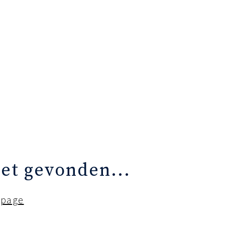
iet gevonden...
epage